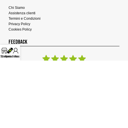
Chi Siamo
Assistenza clienti
Termini e Condizioni
Privacy Policy
Cookies Policy
FEEDBACK
Shop
La mia lista
Il mio Account
FOLLOW US
2024
FUNBOX SKATE SHOP
- P.IVA: 06506940722 -
100% NAVIGAZIONE SICURA -