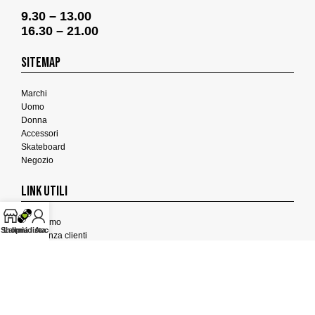
9.30 – 13.00
16.30 – 21.00
SITEMAP
Marchi
Uomo
Donna
Accessori
Skateboard
Negozio
LINK UTILI
Chi Siamo
Shop
La mia lista
Il mio Account
Assistenza clienti
Termini e Condizioni
Privacy Policy
Cookies Policy
FEEDBACK