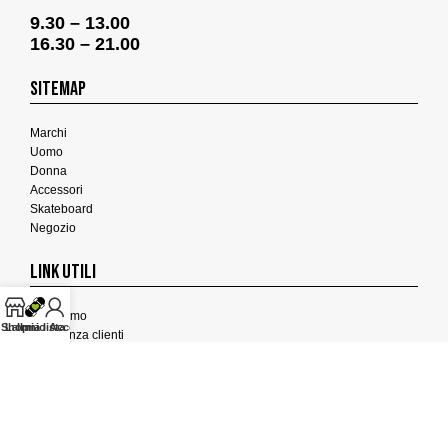
9.30 – 13.00
16.30 – 21.00
SITEMAP
Marchi
Uomo
Donna
Accessori
Skateboard
Negozio
LINK UTILI
Chi Siamo
Shop
La mia lista
Il mio Account
Assistenza clienti
Termini e Condizioni
Privacy Policy
Cookies Policy
FEEDBACK