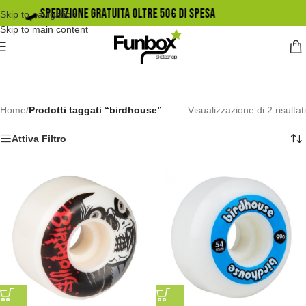
🛹️ SPEDIZIONE GRATUITA OLTRE 50€ DI SPESA
Skip to navigation
Skip to main content
Home
/
Prodotti taggati “birdhouse”
Visualizzazione di 2 risultati
Attiva Filtro