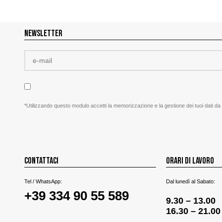
NEWSLETTER
*Utilizzando questo modulo accetti la memorizzazione e la gestione dei tuoi dati da
CONTATTACI
ORARI DI LAVORO
Tel / WhatsApp:
Dal lunedì al Sabato:
+39 334 90 55 589
9.30 – 13.00
16.30 – 21.00