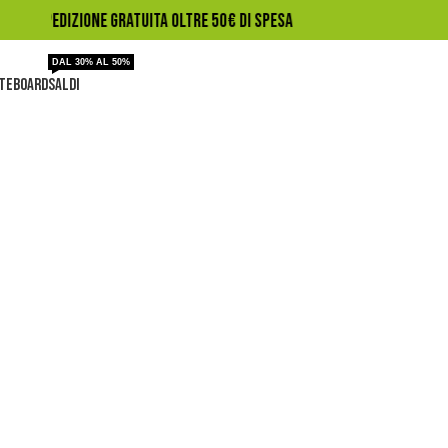
🛹️ SPEDIZIONE GRATUITA OLTRE 50€ DI SPESA
DAL 30% AL 50%
TEBOARD
SALDI