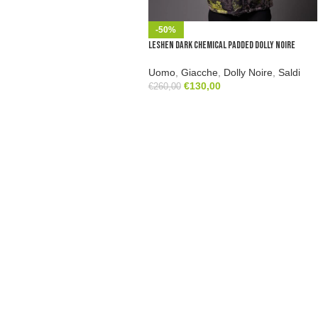
-50%
Leshen Dark Chemical Padded Dolly Noire
Uomo
,
Giacche
,
Dolly Noire
,
Saldi
€
130,00
€
260,00