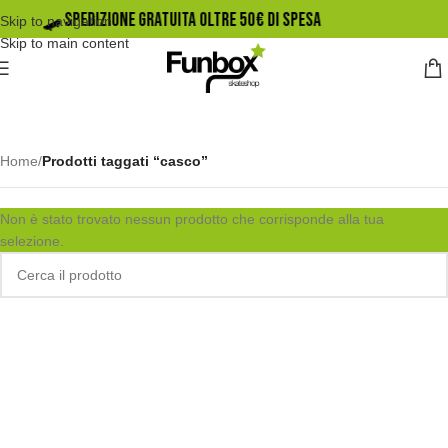
🛹️ SPEDIZIONE GRATUITA OLTRE 50€ DI SPESA
Skip to navigation
Skip to main content
Home
/
Prodotti taggati “casco”
Non è stato trovato nessun prodotto che corrisponde alla tua
selezione.