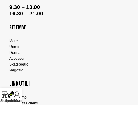
9.30 – 13.00
16.30 – 21.00
SITEMAP
Marchi
Uomo
Donna
Accessori
Skateboard
Negozio
LINK UTILI
Chi Siamo
Shop
La mia lista
Il mio Account
Assistenza clienti
Termini e Condizioni
Privacy Policy
Cookies Policy
FEEDBACK