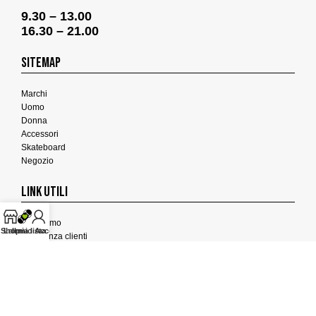
9.30 – 13.00
16.30 – 21.00
SITEMAP
Marchi
Uomo
Donna
Accessori
Skateboard
Negozio
LINK UTILI
Chi Siamo
Shop
La mia lista
Il mio Account
Assistenza clienti
Termini e Condizioni
Privacy Policy
Cookies Policy
FEEDBACK