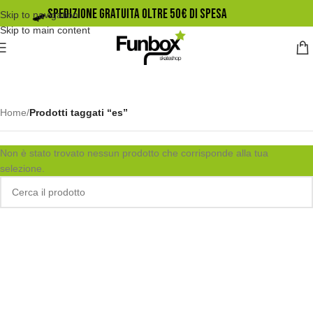
🛹️ SPEDIZIONE GRATUITA OLTRE 50€ DI SPESA
Skip to navigation
Skip to main content
Home
/
Prodotti taggati “es”
Non è stato trovato nessun prodotto che corrisponde alla tua
selezione.