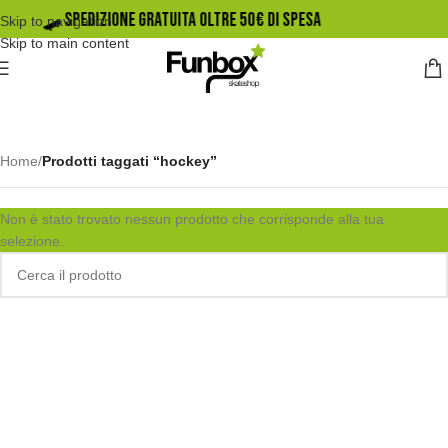
🛹️ SPEDIZIONE GRATUITA OLTRE 50€ DI SPESA
Skip to navigation
Skip to main content
Home
/
Prodotti taggati “hockey”
Non è stato trovato nessun prodotto che corrisponde alla tua
selezione.