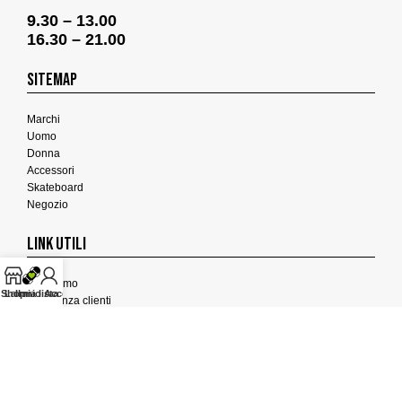
9.30 – 13.00
16.30 – 21.00
SITEMAP
Marchi
Uomo
Donna
Accessori
Skateboard
Negozio
LINK UTILI
Chi Siamo
Shop
La mia lista
Il mio Account
Assistenza clienti
Termini e Condizioni
Privacy Policy
Cookies Policy
FEEDBACK