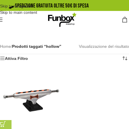
🛹️ SPEDIZIONE GRATUITA OLTRE 50€ DI SPESA
Skip to navigation
Skip to main content
Home
/
Prodotti taggati “hollow”
Visualizzazione del risultato
Attiva Filtro