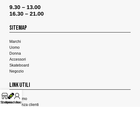
9.30 – 13.00
16.30 – 21.00
SITEMAP
Marchi
Uomo
Donna
Accessori
Skateboard
Negozio
LINK UTILI
Chi Siamo
Shop
La mia lista
Il mio Account
Assistenza clienti
Termini e Condizioni
Privacy Policy
Cookies Policy
FEEDBACK