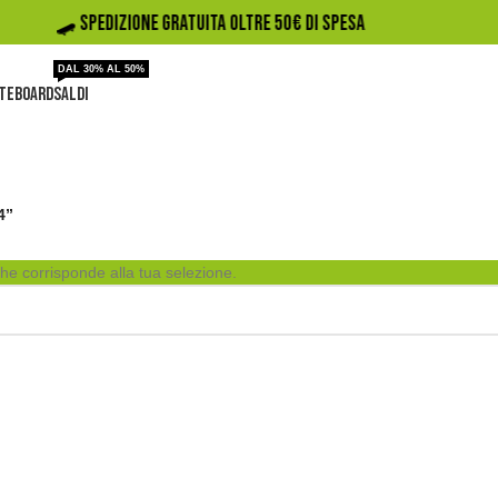
🛹️ SPEDIZIONE GRATUITA OLTRE 50€ DI SPESA
DAL 30% AL 50%
TEBOARD
SALDI
4”
he corrisponde alla tua selezione.