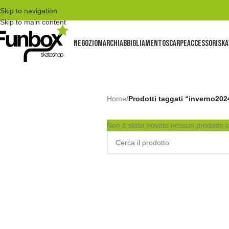
Skip to navigation
Skip to main content
NEGOZIO
MARCHI
ABBIGLIAMENTO
SCARPE
ACCESSORI
SKA
Home
/
Prodotti taggati “inverno202
Non è stato trovato nessun prodotto c