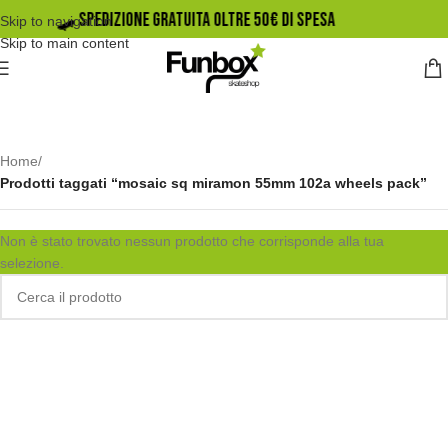
🛹️ SPEDIZIONE GRATUITA OLTRE 50€ DI SPESA
Skip to navigation
Skip to main content
Home
/
Prodotti taggati “mosaic sq miramon 55mm 102a wheels pack”
Non è stato trovato nessun prodotto che corrisponde alla tua
selezione.