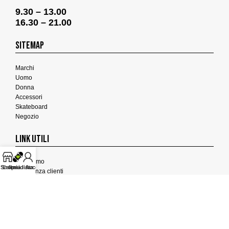
9.30 – 13.00
16.30 – 21.00
SITEMAP
Marchi
Uomo
Donna
Accessori
Skateboard
Negozio
LINK UTILI
Chi Siamo
Shop
La mia lista
Il mio Account
Assistenza clienti
Termini e Condizioni
Privacy Policy
Cookies Policy
FEEDBACK