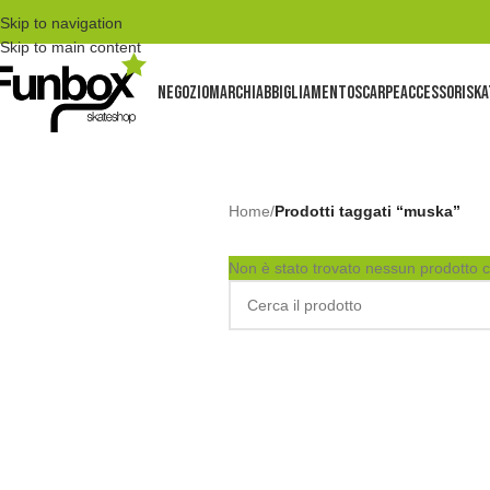
Skip to navigation
Skip to main content
NEGOZIO
MARCHI
ABBIGLIAMENTO
SCARPE
ACCESSORI
SKA
Home
/
Prodotti taggati “muska”
Non è stato trovato nessun prodotto c