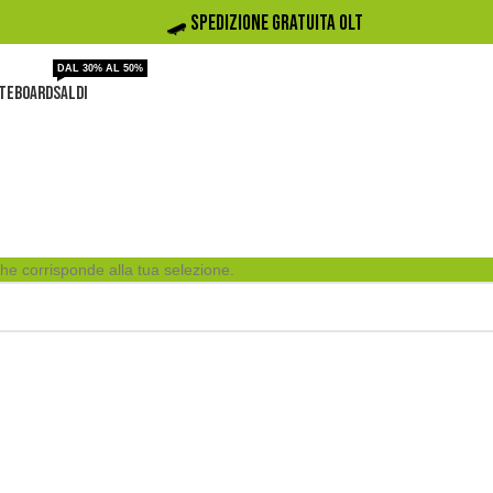
🛹️ SPEDIZIONE GRATUITA OLTRE 50€ DI SPES
DAL 30% AL 50%
TEBOARD
SALDI
he corrisponde alla tua selezione.