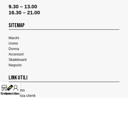
9.30 – 13.00
16.30 – 21.00
SITEMAP
Marchi
Uomo
Donna
Accessori
Skateboard
Negozio
LINK UTILI
Chi Siamo
Shop
La mia lista
Il mio Account
Assistenza clienti
Termini e Condizioni
Privacy Policy
Cookies Policy
FEEDBACK