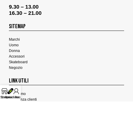
9.30 – 13.00
16.30 – 21.00
SITEMAP
Marchi
Uomo
Donna
Accessori
Skateboard
Negozio
LINK UTILI
Chi Siamo
Shop
La mia lista
Il mio Account
Assistenza clienti
Termini e Condizioni
Privacy Policy
Cookies Policy
FEEDBACK