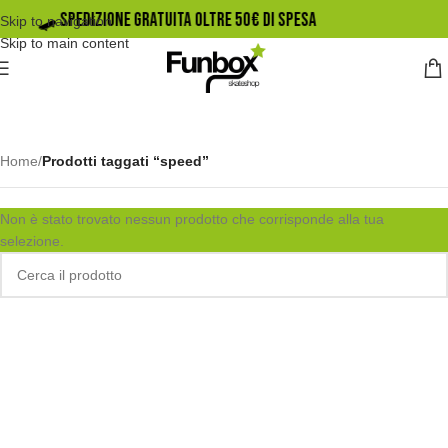
🛹️ SPEDIZIONE GRATUITA OLTRE 50€ DI SPESA
Skip to navigation
Skip to main content
Home
/
Prodotti taggati “speed”
Non è stato trovato nessun prodotto che corrisponde alla tua
selezione.