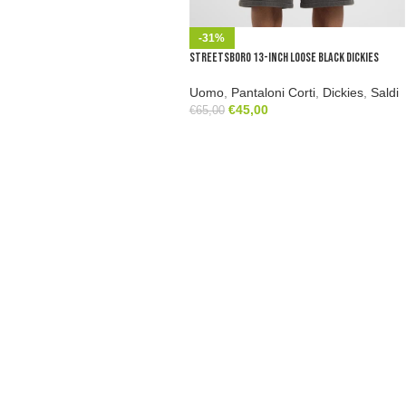
-31%
Streetsboro 13-Inch Loose Black Dickies
Uomo
,
Pantaloni Corti
,
Dickies
,
Saldi
€
45,00
€
65,00