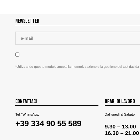
NEWSLETTER
*Utilizzando questo modulo accetti la memorizzazione e la gestione dei tuoi dati da
CONTATTACI
ORARI DI LAVORO
Tel / WhatsApp:
Dal lunedì al Sabato:
+39 334 90 55 589
9.30 – 13.00
16.30 – 21.00