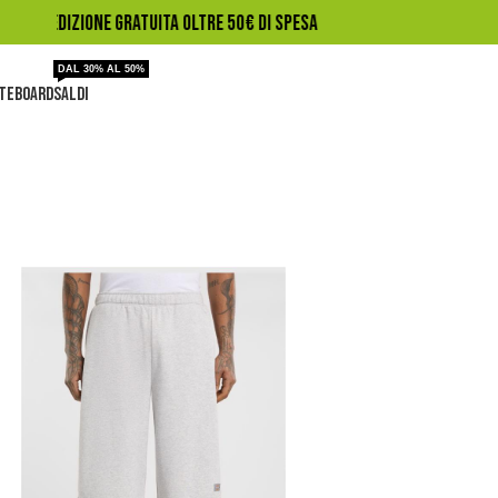
🛹️ SPEDIZIONE GRATUITA OLTRE 50€ DI SPESA
DAL 30% AL 50%
TEBOARD
SALDI