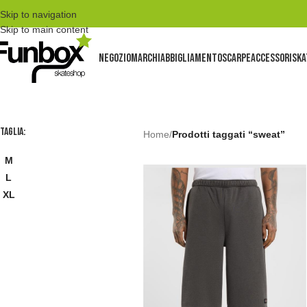
Skip to navigation
Skip to main content
NEGOZIO
MARCHI
ABBIGLIAMENTO
SCARPE
ACCESSORI
SKA
TAGLIA:
Home
/
Prodotti taggati “sweat”
M
L
XL