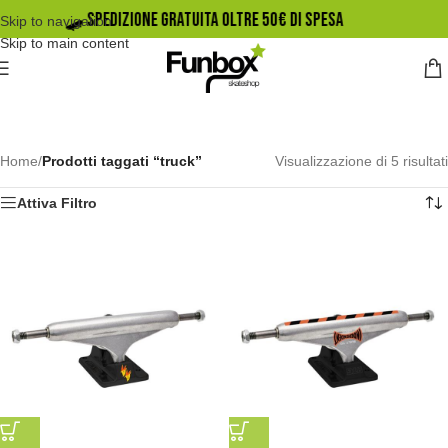
🛹️ SPEDIZIONE GRATUITA OLTRE 50€ DI SPESA
Skip to navigation
Skip to main content
Home
/
Prodotti taggati “truck”
Visualizzazione di 5 risultati
Attiva Filtro