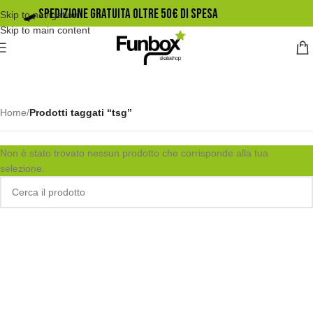
🛹️ SPEDIZIONE GRATUITA OLTRE 50€ DI SPESA
Skip to navigation
Skip to main content
Home
/
Prodotti taggati “tsg”
Non è stato trovato nessun prodotto che corrisponde alla tua
selezione.