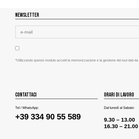
NEWSLETTER
*Utilizzando questo modulo accetti la memorizzazione e la gestione dei tuoi dati da
CONTATTACI
ORARI DI LAVORO
Tel / WhatsApp:
Dal lunedì al Sabato:
+39 334 90 55 589
9.30 – 13.00
16.30 – 21.00