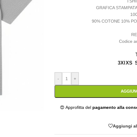
TSHI
GRAFICA STAMPATA
10
90% COTONE 10% PO
RE
Codice a
3Xl
XS
-
+
AGGIUN
😍 Approfitta del
pagamento alla con
Aggiungi all