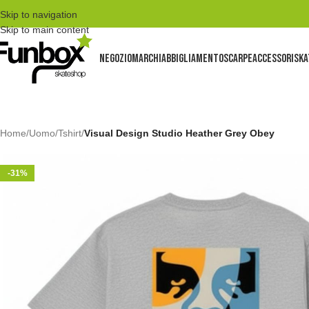
Skip to navigation
Skip to main content
NEGOZIO
MARCHI
ABBIGLIAMENTO
SCARPE
ACCESSORI
SKA
Home
/
Uomo
/
Tshirt
/
Visual Design Studio Heather Grey Obey
-31%