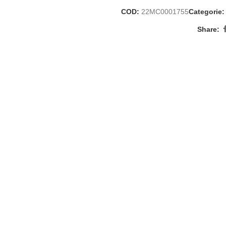
COD:
22MC0001755
Categorie:
Share: