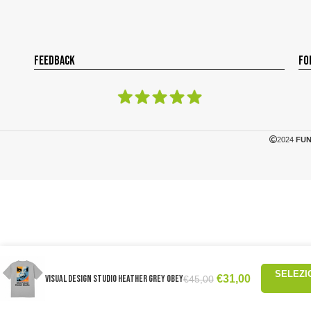
FEEDBACK
FO
2024
FUN
SELEZI
Visual Design Studio Heather Grey Obey
€
31,00
€
45,00