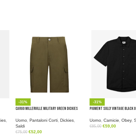
-31%
-31%
Cargo Millerville Military Green Dickies
Pigment Sully Vintage Black 
kies
,
Uomo
,
Pantaloni Corti
,
Dickies
,
Uomo
,
Camicie
,
Obey
,
S
Saldi
€
59,00
€
85,00
€
52,00
€
75,00