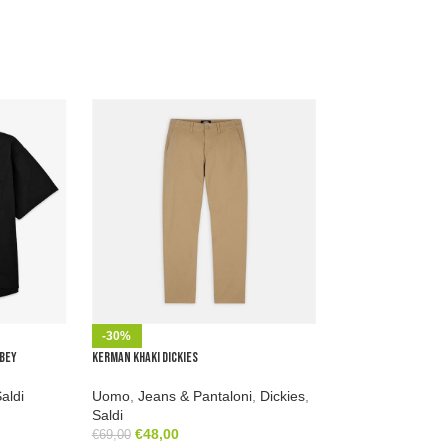
-30%
-31%
Obey
Kerman Khaki Dickies
Cargo Millerville Cha
aldi
Uomo
,
Jeans & Pantaloni
,
Dickies
,
Uomo
,
Pantaloni 
Saldi
Saldi
€
48,00
€
52,00
€
69,00
€
75,00