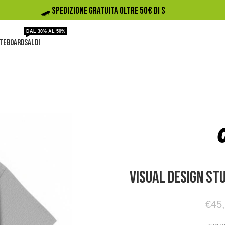
🛹️ SPEDIZIONE GRATUITA OLTRE 50€ DI SPESA
DAL 30% AL 50%
TEBOARD
SALDI
Visual Design St
€
45