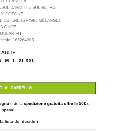
RT CLASSICA
 SUL DAVANTI E SUL RETRO
0% COTONE
LIESTERE (GRIGIO MÉLANGE)
6 ONCE
GULAR FIT
rticolo: 165264305
TAGLIE
S
M
L
XL
XXL
GI AL CARRELLO
segna
e della
spedizione gratuita oltre le 50€
di
spesa!
a lista dei desideri