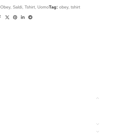
Obey
,
Saldi
,
Tshirt
,
Uomo
Tag:
obey
,
tshirt