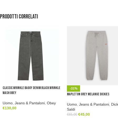
Prodotti correlati
Classic Wrinkle Baggy Denim Black Wrinkle
-31%
Wash Obey
Mapleton Grey Melange Dickies
Uomo
,
Jeans & Pantaloni
,
Obey
Uomo
,
Jeans & Pantaloni
,
Dic
€
130,00
Saldi
€
45,00
€
65,00