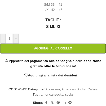
S/M 36 – 41
L/XL 42 – 46
TAGLIE
S-M
L-Xl
-
+
AGGIUNGI AL CARRELLO
😍 Approfitta del
pagamento alla consegna
e della
spedizione
gratuita oltre le 50€
di spesa!
Aggiungi alla lista dei desideri
COD:
AS491
Categorie:
Accessori
,
American Socks
,
Calzini
Tag:
americansocks
,
socks
Share: