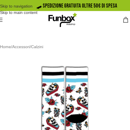
🛹️ SPEDIZIONE GRATUITA OLTRE 50€ DI SPESA
Skip to navigation
Skip to main content
Home
/
Accessori
/
Calzini