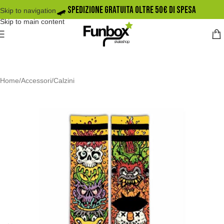
🛹️ SPEDIZIONE GRATUITA OLTRE 50€ DI SPESA
Skip to navigation
Skip to main content
Home
/
Accessori
/
Calzini