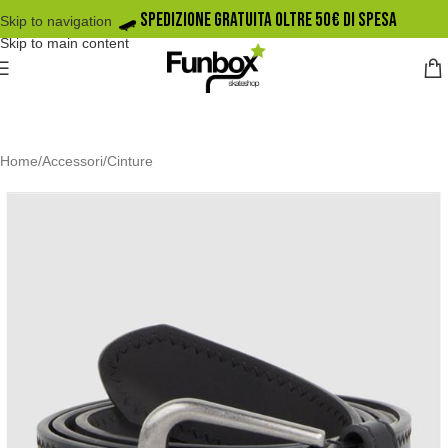
🛹️ SPEDIZIONE GRATUITA OLTRE 50€ DI SPESA
Skip to navigation
Skip to main content
Home
/
Accessori
/
Cinture