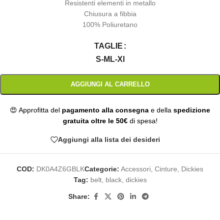
Resistenti elementi in metallo
Chiusura a fibbia
100% Poliuretano
TAGLIE
S-M
L-Xl
AGGIUNGI AL CARRELLO
😍 Approfitta del
pagamento alla consegna
e della
spedizione
gratuita oltre le 50€
di spesa!
Aggiungi alla lista dei desideri
COD:
DK0A4Z6GBLK
Categorie:
Accessori
,
Cinture
,
Dickies
Tag:
belt
,
black
,
dickies
Share: