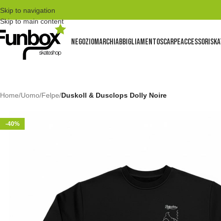
Skip to navigation
Skip to main content
NEGOZIO
MARCHI
ABBIGLIAMENTO
SCARPE
ACCESSORI
SKA
Home
/
Uomo
/
Felpe
/
Duskoll & Dusclops Dolly Noire
-40%