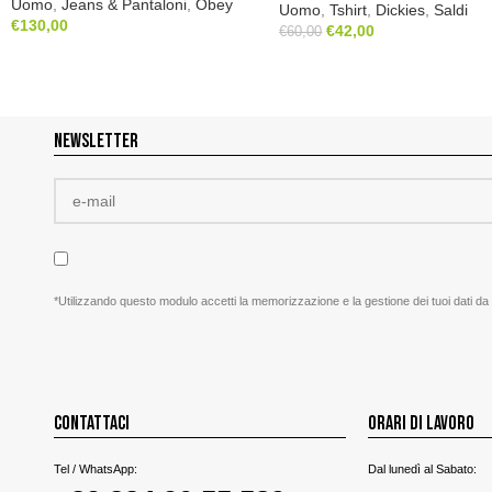
Uomo
,
Jeans & Pantaloni
,
Obey
Uomo
,
Tshirt
,
Dickies
,
Saldi
€
130,00
€
42,00
€
60,00
NEWSLETTER
*Utilizzando questo modulo accetti la memorizzazione e la gestione dei tuoi dati da
CONTATTACI
ORARI DI LAVORO
Tel / WhatsApp:
Dal lunedì al Sabato: