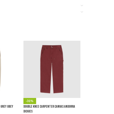
-31%
-30%
 Grey Obey
Double Knee Carpenter Canvas Andorra
Lined Sacramento Mar
Dickies