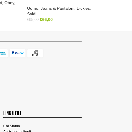
ni
,
Obey
,
Uomo
,
Camicie
,
D
Uomo
,
Jeans & Pantaloni
,
Dickies
,
Saldi
Saldi
€
69,00
€
99,00
€
66,00
€
95,00
LINK UTILI
Chi Siamo
Assistenza clienti