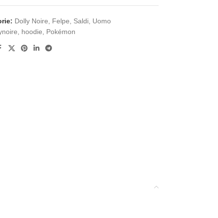
rie:
Dolly Noire
,
Felpe
,
Saldi
,
Uomo
ynoire
,
hoodie
,
Pokémon