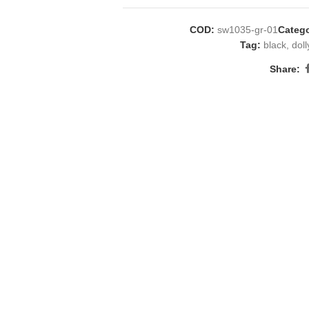
COD:
sw1035-gr-01
Catego
Tag:
black
,
doll
Share: