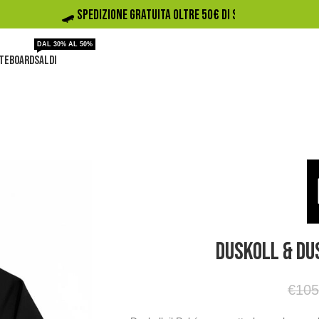
🛹️ SPEDIZIONE GRATUITA OLTRE 50€ DI SPESA
DAL 30% AL 50%
TEBOARD
SALDI
Duskoll & Du
€
105