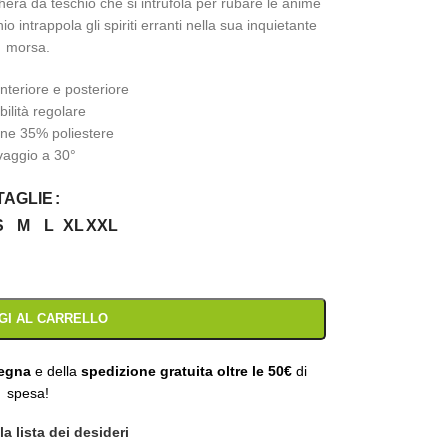
era da teschio che si intrufola per rubare le anime
io intrappola gli spiriti erranti nella sua inquietante
morsa.
anteriore e posteriore
bilità regolare
ne 35% poliestere
vaggio a 30°
TAGLIE
S
M
L
XL
XXL
GI AL CARRELLO
segna
e della
spedizione gratuita oltre le 50€
di
spesa!
a lista dei desideri