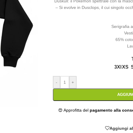
Duskull: il Pokémon spettrale con la masch
– Si evolve in Dusclops, il cui singolo occh
Serigrafia 
Vesti
65% coto
La
3Xl
XS
-
+
AGGIUN
😍 Approfitta del
pagamento alla con
Aggiungi all