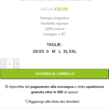
€
32,00
€
47,00
Stampa serigrafica
Vestibilità regolare
100% cotone
Lavaggio a 30°
TAGLIE
3Xl
XS
S
M
L
XL
XXL
-
+
AGGIUNGI AL CARRELLO
😍 Approfitta del
pagamento alla consegna
e della
spedizione
gratuita oltre le 50€
di spesa!
Aggiungi alla lista dei desideri