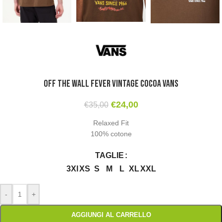
Off The Wall Fever Vintage Cocoa Vans
€
24,00
€
35,00
Relaxed Fit
100% cotone
TAGLIE
3Xl
XS
S
M
L
XL
XXL
-
+
AGGIUNGI AL CARRELLO