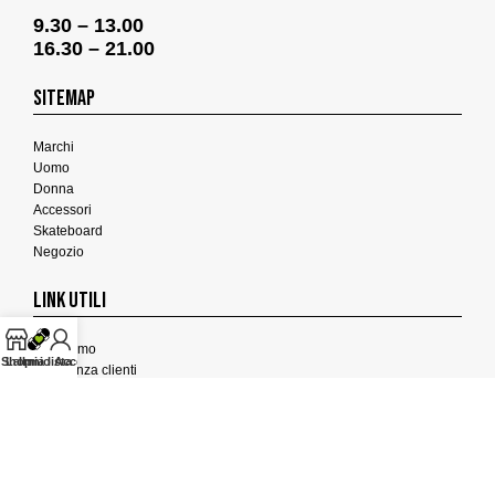
9.30 – 13.00
16.30 – 21.00
SITEMAP
Marchi
Uomo
Donna
Accessori
Skateboard
Negozio
LINK UTILI
Chi Siamo
Shop
La mia lista
Il mio Account
Assistenza clienti
Termini e Condizioni
Privacy Policy
Cookies Policy
FEEDBACK