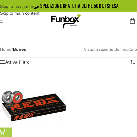
🛹️ SPEDIZIONE GRATUITA OLTRE 50€ DI SPESA
Skip to navigation
Skip to main content
Home
/
Bones
Visualizzazione del risultato
Attiva Filtro