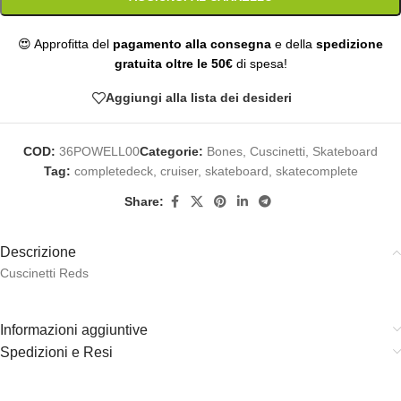
😍 Approfitta del
pagamento alla consegna
e della
spedizione
gratuita oltre le 50€
di spesa!
Aggiungi alla lista dei desideri
COD:
36POWELL00
Categorie:
Bones
,
Cuscinetti
,
Skateboard
Tag:
completedeck
,
cruiser
,
skateboard
,
skatecomplete
Share:
Descrizione
Cuscinetti Reds
Informazioni aggiuntive
Spedizioni e Resi