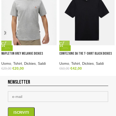
-31%
-30%
Mapleton Grey Melange Dickies
Confezione da tre t-shirt black Dickies
Uomo
,
Tshirt
,
Dickies
,
Saldi
Uomo
,
Tshirt
,
Dickies
,
Saldi
€
20,00
€
42,00
€
29,00
€
60,00
NEWSLETTER