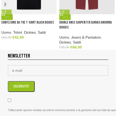
-30%
-31%
Confezione da tre t-shirt black Dickies
Double Knee Carpenter Canvas Andorra
Dickies
Uomo
,
Tshirt
,
Dickies
,
Saldi
€
42,00
Uomo
,
Jeans & Pantaloni
,
€
60,00
Dickies
,
Saldi
€
66,00
€
95,00
NEWSLETTER
*Utilizzando questo modulo accetti la memorizzazione e la gestione dei tuoi dati da que