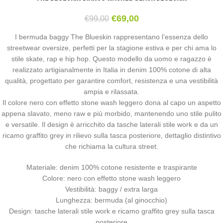
€
69,00
€
99,00
I bermuda baggy The Blueskin rappresentano l’essenza dello
streetwear oversize, perfetti per la stagione estiva e per chi ama lo
stile skate, rap e hip hop. Questo modello da uomo e ragazzo è
realizzato artigianalmente in Italia in denim 100% cotone di alta
qualità, progettato per garantire comfort, resistenza e una vestibilità
ampia e rilassata.
Il colore nero con effetto stone wash leggero dona al capo un aspetto
appena slavato, meno raw e più morbido, mantenendo uno stile pulito
e versatile. Il design è arricchito da tasche laterali stile work e da un
ricamo graffito grey in rilievo sulla tasca posteriore, dettaglio distintivo
che richiama la cultura street.
Materiale: denim 100% cotone resistente e traspirante
Colore: nero con effetto stone wash leggero
Vestibilità: baggy / extra larga
Lunghezza: bermuda (al ginocchio)
Design: tasche laterali stile work e ricamo graffito grey sulla tasca
posteriore