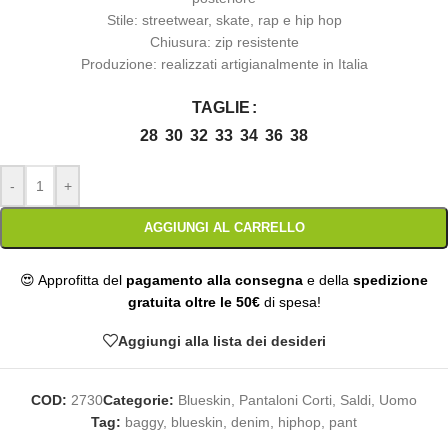
Stile: streetwear, skate, rap e hip hop
Chiusura: zip resistente
Produzione: realizzati artigianalmente in Italia
TAGLIE
28
30
32
33
34
36
38
-
+
AGGIUNGI AL CARRELLO
😍 Approfitta del
pagamento alla consegna
e della
spedizione
gratuita oltre le 50€
di spesa!
Aggiungi alla lista dei desideri
COD:
2730
Categorie:
Blueskin
,
Pantaloni Corti
,
Saldi
,
Uomo
Tag:
baggy
,
blueskin
,
denim
,
hiphop
,
pant