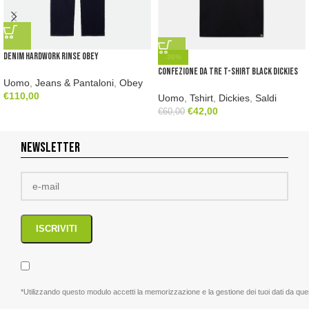
Denim Hardwork Rinse Obey
-30%
Confezione da tre t-shirt black Dickies
Uomo
,
Jeans & Pantaloni
,
Obey
€
110,00
Uomo
,
Tshirt
,
Dickies
,
Saldi
€
42,00
€
60,00
NEWSLETTER
*Utilizzando questo modulo accetti la memorizzazione e la gestione dei tuoi dati da que