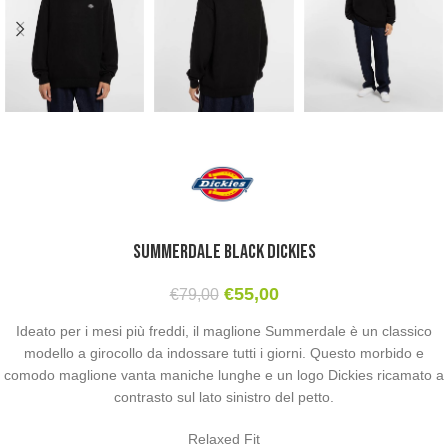
Summerdale Black Dickies
€
55,00
€
79,00
Ideato per i mesi più freddi, il maglione Summerdale è un classico
modello a girocollo da indossare tutti i giorni. Questo morbido e
comodo maglione vanta maniche lunghe e un logo Dickies ricamato a
contrasto sul lato sinistro del petto.
Relaxed Fit