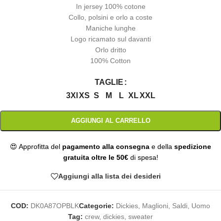
In jersey 100% cotone
Collo, polsini e orlo a coste
Maniche lunghe
Logo ricamato sul davanti
Orlo dritto
100% Cotton
TAGLIE
3Xl
XS
S
M
L
XL
XXL
AGGIUNGI AL CARRELLO
😍 Approfitta del
pagamento alla consegna
e della
spedizione
gratuita oltre le 50€
di spesa!
Aggiungi alla lista dei desideri
COD:
DK0A87OPBLK
Categorie:
Dickies
,
Maglioni
,
Saldi
,
Uomo
Tag:
crew
,
dickies
,
sweater