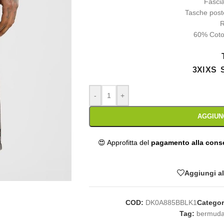
Fascia
Tasche poste
R
60% Coto
3Xl
XS
-
+
AGGIUN
😍 Approfitta del
pagamento alla con
Aggiungi all
COD:
DK0A885BBLK1
Categor
Tag:
bermud