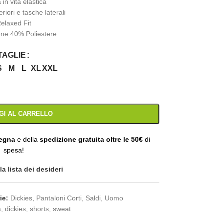
 in vita elastica
riori e tasche laterali
elaxed Fit
ne 40% Poliestere
TAGLIE
S
M
L
XL
XXL
GI AL CARRELLO
segna
e della
spedizione gratuita oltre le 50€
di
spesa!
a lista dei desideri
ie:
Dickies
,
Pantaloni Corti
,
Saldi
,
Uomo
a
,
dickies
,
shorts
,
sweat