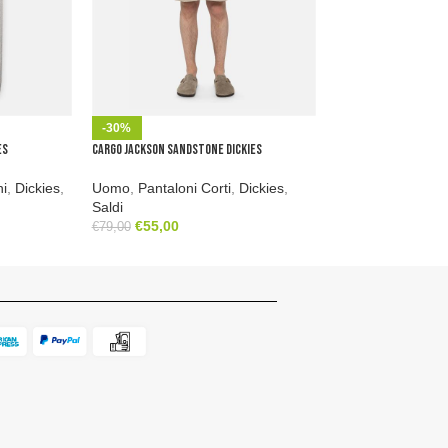
-30%
-31%
es
Cargo Jackson Sandstone Dickies
Cargo Millerville Cha
ni
,
Dickies
,
Uomo
,
Pantaloni Corti
,
Dickies
,
Uomo
,
Pantaloni 
Saldi
Saldi
€
55,00
€
52,00
€
79,00
€
75,00