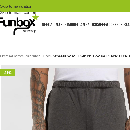
Skip to navigation
Skip to main content
NEGOZIO
MARCHI
ABBIGLIAMENTO
SCARPE
ACCESSORI
SKA
Home
/
Uomo
/
Pantaloni Corti
/
Streetsboro 13-Inch Loose Black Dicki
-31%