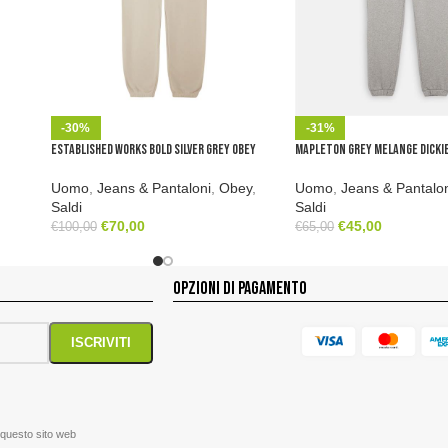
-30%
-31%
Established Works Bold Silver Grey Obey
Mapleton Grey Melange Dicki
Uomo
,
Jeans & Pantaloni
,
Obey
,
Uomo
,
Jeans & Pantalo
Saldi
Saldi
€
70,00
€
45,00
€
100,00
€
65,00
OPZIONI DI PAGAMENTO
 questo sito web