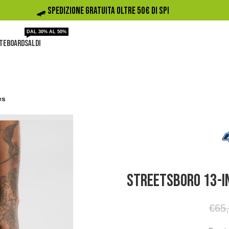
🛹️ SPEDIZIONE GRATUITA OLTRE 50€ DI SPESA
DAL 30% AL 50%
TEBOARD
SALDI
es
Streetsboro 13-In
€
65