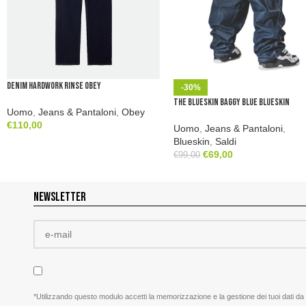
Denim Hardwork Rinse Obey
-30%
The Blueskin Baggy Blue Blueskin
Uomo
,
Jeans & Pantaloni
,
Obey
€
110,00
Uomo
,
Jeans & Pantaloni
,
Blueskin
,
Saldi
€
69,00
€
99,00
NEWSLETTER
*Utilizzando questo modulo accetti la memorizzazione e la gestione dei tuoi dati da