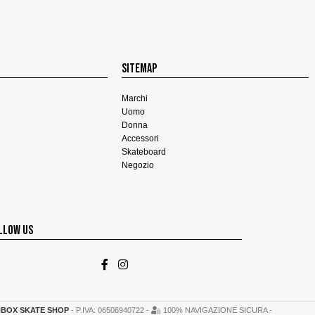
SITEMAP
Marchi
Uomo
Donna
Accessori
Skateboard
Negozio
LLOW US
BOX SKATE SHOP
- P.IVA: 06506940722 -
100% NAVIGAZIONE SICURA -