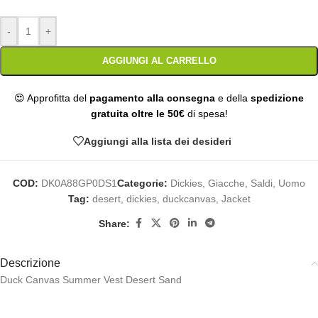
-
+
AGGIUNGI AL CARRELLO
😍 Approfitta del
pagamento alla consegna
e della
spedizione
gratuita oltre le 50€
di spesa!
Aggiungi alla lista dei desideri
COD:
DK0A88GP0DS1
Categorie:
Dickies
,
Giacche
,
Saldi
,
Uomo
Tag:
desert
,
dickies
,
duckcanvas
,
Jacket
Share:
Descrizione
Duck Canvas Summer Vest Desert Sand