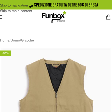
🛹️ SPEDIZIONE GRATUITA OLTRE 50€ DI SPESA
Skip to navigation
Skip to main content
Home
/
Uomo
/
Giacche
-30%